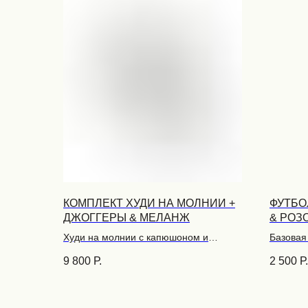
КОМПЛЕКТ ХУДИ НА МОЛНИИ +
ФУТБО
ДЖОГГЕРЫ & МЕЛАНЖ
& РОЗ
Худи на молнии с капюшоном и
Базовая
карманами и брюки на резинке из
принтом
9 800
Р.
2 500
Р.
премиального футера