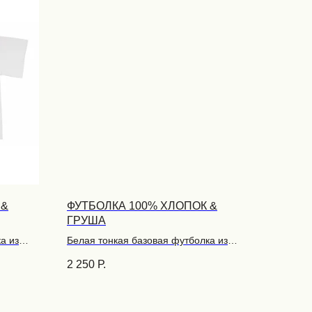
 &
ФУТБОЛКА 100% ХЛОПОК &
ГРУША
а из
Белая тонкая базовая футболка из
любое
100% хлопка с принтами под любое
2 250
Р.
настроение