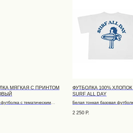
ЛКА МЯГКАЯ С ПРИНТОМ
ФУТБОЛКА 100% ХЛОПОК
ОВЫЙ
SURF ALL DAY
 футболка с тематическим
Белая тонкая базовая футболк
 из мягкого кулирного полотна
100% хлопка с принтами под 
2 250
Р.
настроение