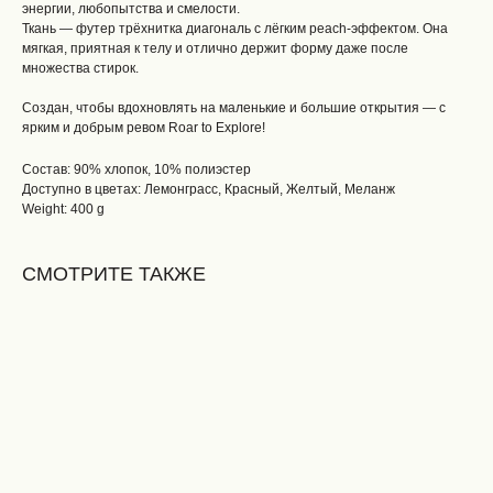
энергии, любопытства и смелости.
Ткань — футер трёхнитка диагональ с лёгким peach-эффектом. Она
мягкая, приятная к телу и отлично держит форму даже после
множества стирок.
Создан, чтобы вдохновлять на маленькие и большие открытия — с
ярким и добрым ревом Roar to Explore!
Состав: 90% хлопок, 10% полиэстер
Доступно в цветах: Лемонграсс, Красный, Желтый, Меланж
Weight: 400 g
СМОТРИТЕ ТАКЖЕ